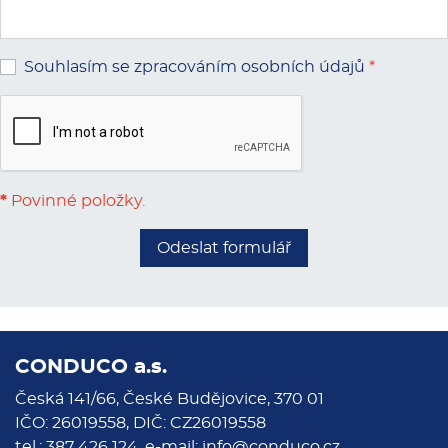
Souhlasím se zpracováním osobních údajů
*
*
Povinné položky.
Odeslat formulář
CONDUCO a.s.
Česká 141/66, České Budějovice, 370 01
IČO: 26019558, DIČ: CZ26019558
tel.: 387 426 124, e-mail:
info@conduco.cz
,