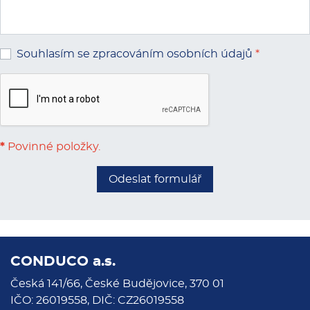
Souhlasím se zpracováním osobních údajů
*
*
Povinné položky.
Odeslat formulář
CONDUCO a.s.
Česká 141/66, České Budějovice, 370 01
IČO: 26019558, DIČ: CZ26019558