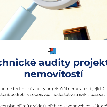
chnické audity projekt
nemovitostí
rné technické audity projektů či nemovitostí, jejichž s
ištění, podrobný soupis vad, nedostatků a rizik a pasport
ní plán příjmů a výdajů, přehled zákonných revizí, které