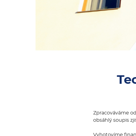
Te
Zpracováváme odbo
obsáhlý soupis zj
Vyhotovíme finanč