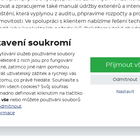
vat a zpracujeme také manuál údržby exteriérů a interi
jištění, která vyplynou z auditu, připravíme rozpočty a p
ovitosti. Ve spolupráci s klientem nabízíme řešení tec
adě jeho konkrétních požadavků. Dokážeme také zhodnot
ti z hlediska BOZP, požární ochrany a životního prostř
tavení soukromí
i stávající smlouvy, které se k nemovitosti vážou a vypr
vení smluvních vztahů. Poskytujeme konzultace ohledně
ytování služeb používáme soubory
eticky úsporných řešení.
Některé z nich jsou pro fungování
Přijmout v
né, zatímco jiné nám pomohou
váš uživatelský zážitek a rychleji vás
Odmítnout
tomu, co právě hledáte. Souhlasíte s
ím všech cookies? Svůj souhlas
Nastavit
nadno definovat kliknutím na tlačítko
 vše
nebo můžete používání souborů
odmítnout
.
Kontaktujte nás
formace