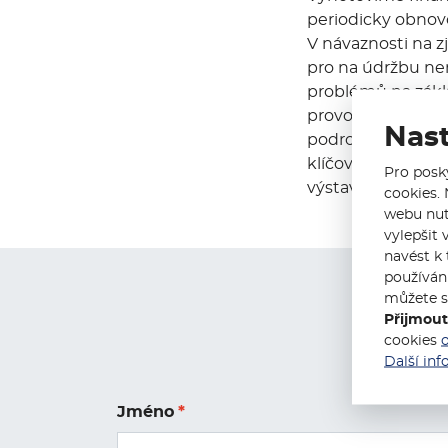
periodicky obnovo
V návaznosti na z
pro na údržbu nem
problémů na zákl
provozu nemovitos
Nas
podrobíme revizi 
klíčových ustano
Pro posk
výstavby a energ
cookies. 
webu nut
vylepšit 
navést k 
používán
můžete s
Přijmout
cookies
Další in
Jméno
*