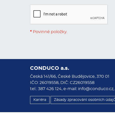
*
Povinné položky.
CONDUCO a.s.
Česká 141/66, České Budějovice, 370 01
IČO: 26019558, DIČ: CZ26019558
tel.: 387 426 124, e-mail:
info@conduco.cz
Kariéra
Zásady zpracování osobních údaj