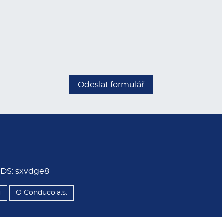
Odeslat formulář
, DS: sxvdge8
ů
O Conduco a.s.