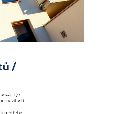
ů /
oučástí je
 nemovitosti.
 je potřeba