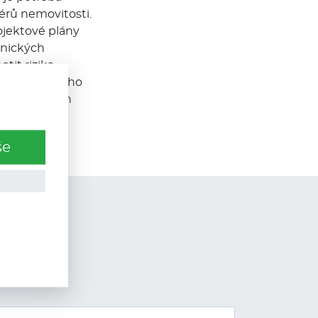
érů nemovitosti.
rojektové plány
hnických
it rizika
edí. Kromě toho
acujeme výtah
 udržitelné
še